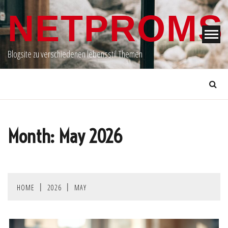
Skip
NETPROMS
to
content
Blogsite zu verschiedenen lebensstil Themen
Month:
May 2026
HOME
2026
MAY