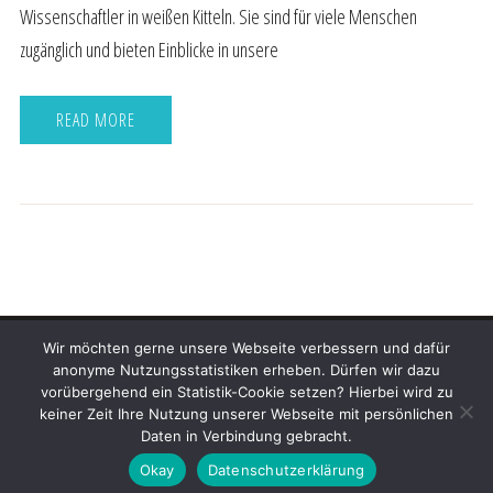
Wissenschaftler in weißen Kitteln. Sie sind für viele Menschen
zugänglich und bieten Einblicke in unsere
READ MORE
Wir möchten gerne unsere Webseite verbessern und dafür
All Rights Reserved 2022.
anonyme Nutzungsstatistiken erheben. Dürfen wir dazu
vorübergehend ein Statistik-Cookie setzen? Hierbei wird zu
Proudly powered by WordPress
|
Theme: Fort by
Candid
keiner Zeit Ihre Nutzung unserer Webseite mit persönlichen
Daten in Verbindung gebracht.
Themes
.
Okay
Datenschutzerklärung